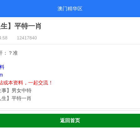
澳门精华区
人生】平特一肖
:58
12417840
开：？准
资料
m
站或本资料，一起交流！
往事】男女中特
人生】平特一肖
返回首页