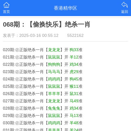
香港精华区
首页
返回
068期：【偷换快乐】绝杀一肖
发表于：2025-03-16 00:55:12
5522162
020期:㊣正版绝杀一肖【
龙龙龙
】开
狗33
准
021期:㊣正版绝杀一肖【
鼠鼠鼠
】开
羊12
准
022期:㊣正版绝杀一肖【
狗狗狗
】开
鸡34
准
023期:㊣正版绝杀一肖【
马马马
】开
虎29
准
024期:㊣正版绝杀一肖【
鸡鸡鸡
】开
狗45
准
025期:㊣正版绝杀一肖【
鼠鼠鼠
】开
猴11
准
026期:㊣正版绝杀一肖【
羊羊羊
】开
鼠31
准
027期:㊣正版绝杀一肖【
龙龙龙
】开
马49
准
028期:㊣正版绝杀一肖【
兔兔兔
】开
鸡34
准
029期:㊣正版绝杀一肖【
鼠鼠鼠
】开
马13
准
030期:㊣正版绝杀一肖
【
鸡鸡鸡
】开
羊48
准
031期:㊣正版绝杀一肖【
羊羊羊
】开
羊24
错