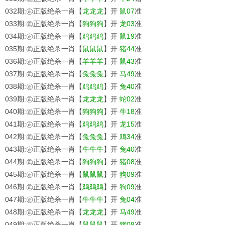
032期:㊣正版绝杀一肖【
龙龙龙
】开
鼠07
准
033期:㊣正版绝杀一肖【
狗狗狗
】开
龙03
准
034期:㊣正版绝杀一肖【
鸡鸡鸡
】开
鼠19
准
035期:㊣正版绝杀一肖【
鼠鼠鼠
】开
猪44
准
036期:㊣正版绝杀一肖【
羊羊羊
】开
鼠43
准
037期:㊣正版绝杀一肖【
兔兔兔
】开
马49
准
038期:㊣正版绝杀一肖【
鸡鸡鸡
】开
兔40
准
039期:㊣正版绝杀一肖【
龙龙龙
】开
蛇02
准
040期:㊣正版绝杀一肖【
狗狗狗
】开
牛18
准
041期:㊣正版绝杀一肖【
鸡鸡鸡
】开
龙15
准
042期:㊣正版绝杀一肖【
兔兔兔
】开
鸡34
准
043期:㊣正版绝杀一肖【
牛牛牛
】开
兔40
准
044期:㊣正版绝杀一肖【
狗狗狗
】开
猪08
准
045期:㊣正版绝杀一肖【
鼠鼠鼠
】开
狗09
准
046期:㊣正版绝杀一肖【
鸡鸡鸡
】开
狗09
准
047期:㊣正版绝杀一肖【
牛牛牛
】开
兔04
准
048期:㊣正版绝杀一肖【
龙龙龙
】开
马49
准
049期:㊣正版绝杀一肖【
鼠鼠鼠
】开
猪08
准