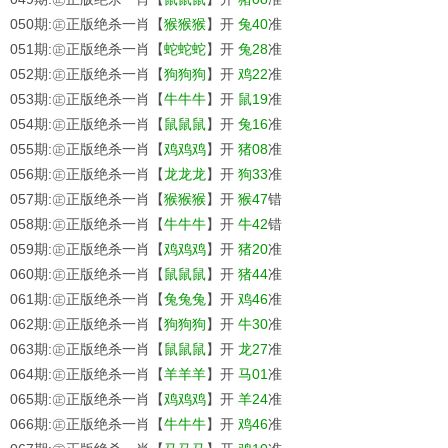
050期:㊣正版绝杀一肖【
猴猴猴
】开
兔40
准
051期:㊣正版绝杀一肖【
蛇蛇蛇
】开
兔28
准
052期:㊣正版绝杀一肖【
狗狗狗
】开
鸡22
准
053期:㊣正版绝杀一肖【
牛牛牛
】开
鼠19
准
054期:㊣正版绝杀一肖【
鼠鼠鼠
】开
兔16
准
055期:㊣正版绝杀一肖【
鸡鸡鸡
】开
猪08
准
056期:㊣正版绝杀一肖【
龙龙龙
】开
狗33
准
057期:㊣正版绝杀一肖【
猴猴猴
】开
猴47
错
058期:㊣正版绝杀一肖【
牛牛牛
】开
牛42
错
059期:㊣正版绝杀一肖【
鸡鸡鸡
】开
猪20
准
060期:㊣正版绝杀一肖【
鼠鼠鼠
】开
猪44
准
061期:㊣正版绝杀一肖【
兔兔兔
】开
鸡46
准
062期:㊣正版绝杀一肖【
狗狗狗
】开
牛30
准
063期:㊣正版绝杀一肖【
鼠鼠鼠
】开
龙27
准
064期:㊣正版绝杀一肖【
羊羊羊
】开
马01
准
065期:㊣正版绝杀一肖【
鸡鸡鸡
】开
羊24
准
066期:㊣正版绝杀一肖【
牛牛牛
】开
鸡46
准