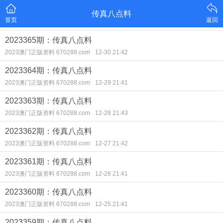
传真八点料
首页
返回
2023365期：传真八点料
2023澳门正版资料 670288.com
12-30 21:42
2023364期：传真八点料
2023澳门正版资料 670288.com
12-29 21:41
2023363期：传真八点料
2023澳门正版资料 670288.com
12-28 21:43
2023362期：传真八点料
2023澳门正版资料 670288.com
12-27 21:42
2023361期：传真八点料
2023澳门正版资料 670288.com
12-26 21:41
2023360期：传真八点料
2023澳门正版资料 670288.com
12-25 21:41
2023359期：传真八点料