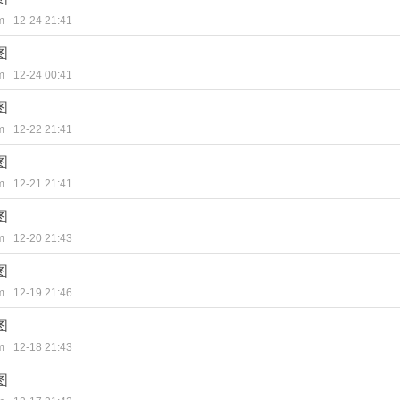
m
12-24 21:41
图
m
12-24 00:41
图
m
12-22 21:41
图
m
12-21 21:41
图
m
12-20 21:43
图
m
12-19 21:46
图
m
12-18 21:43
图