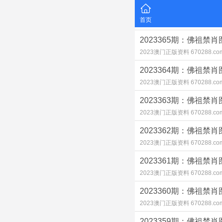
首页
2023365期：佛祖禁肖
2023澳门正版资料 670288.co
2023364期：佛祖禁肖
2023澳门正版资料 670288.co
2023363期：佛祖禁肖
2023澳门正版资料 670288.co
2023362期：佛祖禁肖
2023澳门正版资料 670288.co
2023361期：佛祖禁肖
2023澳门正版资料 670288.co
2023360期：佛祖禁肖
2023澳门正版资料 670288.co
2023359期：佛祖禁肖