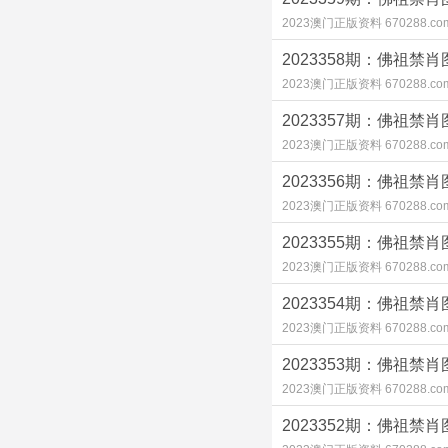
2023澳门正版资料 670288.co
2023358期：佛祖禁肖
2023澳门正版资料 670288.co
2023357期：佛祖禁肖
2023澳门正版资料 670288.co
2023356期：佛祖禁肖
2023澳门正版资料 670288.co
2023355期：佛祖禁肖
2023澳门正版资料 670288.co
2023354期：佛祖禁肖
2023澳门正版资料 670288.co
2023353期：佛祖禁肖
2023澳门正版资料 670288.co
2023352期：佛祖禁肖