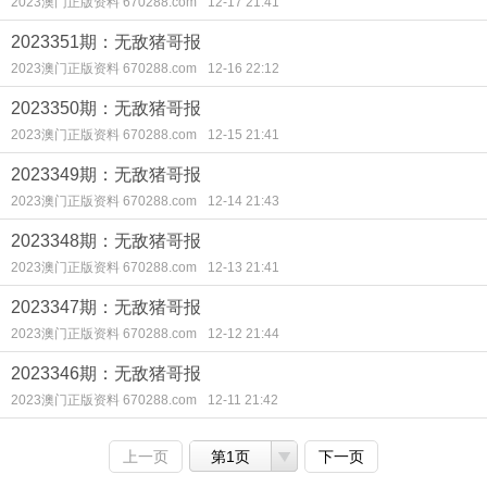
2023澳门正版资料 670288.com
12-17 21:41
2023351期：无敌猪哥报
2023澳门正版资料 670288.com
12-16 22:12
2023350期：无敌猪哥报
2023澳门正版资料 670288.com
12-15 21:41
2023349期：无敌猪哥报
2023澳门正版资料 670288.com
12-14 21:43
2023348期：无敌猪哥报
2023澳门正版资料 670288.com
12-13 21:41
2023347期：无敌猪哥报
2023澳门正版资料 670288.com
12-12 21:44
2023346期：无敌猪哥报
2023澳门正版资料 670288.com
12-11 21:42
上一页
第1页
下一页