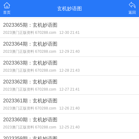
玄机妙语图
首页
返回
2023365期：玄机妙语图
2023澳门正版资料 670288.com
12-30 21:41
2023364期：玄机妙语图
2023澳门正版资料 670288.com
12-29 21:40
2023363期：玄机妙语图
2023澳门正版资料 670288.com
12-28 21:43
2023362期：玄机妙语图
2023澳门正版资料 670288.com
12-27 21:41
2023361期：玄机妙语图
2023澳门正版资料 670288.com
12-26 21:40
2023360期：玄机妙语图
2023澳门正版资料 670288.com
12-25 21:40
2023359期：玄机妙语图