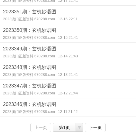
2023澳门正版资料 670288.com
12-17 21:41
2023351期：玄机妙语图
2023澳门正版资料 670288.com
12-16 22:11
2023350期：玄机妙语图
2023澳门正版资料 670288.com
12-15 21:41
2023349期：玄机妙语图
2023澳门正版资料 670288.com
12-14 21:43
2023348期：玄机妙语图
2023澳门正版资料 670288.com
12-13 21:41
2023347期：玄机妙语图
2023澳门正版资料 670288.com
12-12 21:44
2023346期：玄机妙语图
2023澳门正版资料 670288.com
12-11 21:42
上一页
第1页
下一页